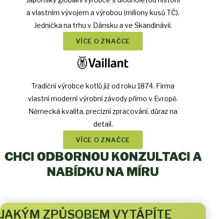
a vlastním vývojem a výrobou (miliony kusů TČ).
Jednička na trhu v Dánsku a ve Skandinávii.
VÍCE O ZNAČCE
Tradiční výrobce kotlů již od roku 1874. Firma
vlastní moderní výrobní závody přímo v Evropě.
Německá kvalita, precizní zpracování, důraz na
detail.
VÍCE O ZNAČCE
CHCI ODBORNOU KONZULTACI A
NABÍDKU NA MÍRU
JAKÝM ZPŮSOBEM VYTÁPÍTE