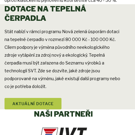
oproti klasickému plynovému kotli šetříte cca 40 - 50 %.
DOTACE NA TEPELNÁ
ČERPADLA
Stát nabízí v rámci programu Nová zelená úsporám dotaci
na tepelné čerpadlo v rozmezí 80 000 Kč - 100 000 Kč.
Cílem podpory je výměna původního neekologického
zdroje vytápění za zdroj nový a ekologický. Tepelná
čerpadla musí být zařazena do Seznamu výrobků a
technologií SVT. Zde se dozvíte, jaké zdroje jsou
podporované na výměnu, jaké existují další programy nebo
co je potřeba doložit.
AKTUÁLNÍ DOTACE
NAŠI PARTNEŘI