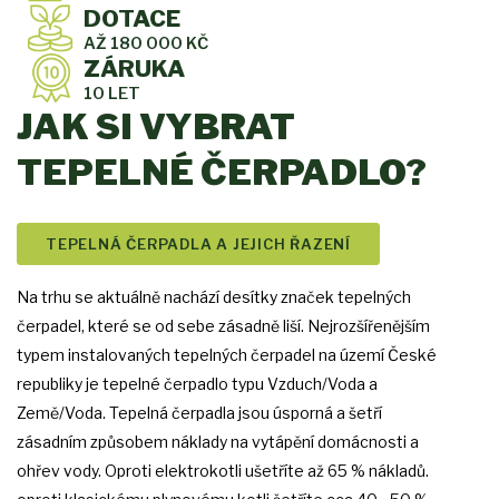
DOTACE
AŽ 180 000 KČ
ZÁRUKA
10 LET
JAK SI VYBRAT
TEPELNÉ ČERPADLO?
TEPELNÁ ČERPADLA A JEJICH ŘAZENÍ
Na trhu se aktuálně nachází desítky značek tepelných
čerpadel, které se od sebe zásadně liší. Nejrozšířenějším
typem instalovaných tepelných čerpadel na území České
republiky je tepelné čerpadlo typu Vzduch/Voda a
Země/Voda. Tepelná čerpadla jsou úsporná a šetří
zásadním způsobem náklady na vytápění domácnosti a
ohřev vody. Oproti elektrokotli ušetříte až 65 % nákladů.