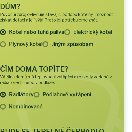
DŮM?
Původní zdroj ovlivňuje stávající podobu kotelny i možnost
získat dotaci a její výši. Proto jej potřebujeme znát.
Kotel nebo tuhá paliva
Elektrický kotel
Plynový kotel
Jiným způsobem
ČÍM DOMA TOPÍTE?
Většina domů má teplovodní vytápění a rozvody vedené v
radiátorech, nebo v podlaze.
Radiátory
Podlahové vytápění
Kombinované
BUDE SE TEPELNÉ ČERPADLO