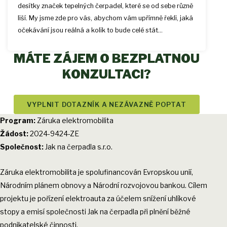
desítky značek tepelných čerpadel, které se od sebe různě
liší. My jsme zde pro vás, abychom vám upřímně řekli, jaká
očekávání jsou reálná a kolik to bude celé stát...
MÁTE ZÁJEM O BEZPLATNOU
KONZULTACI?
VYPLNIT DOTAZNÍK A NEZÁVAZNĚ POPTAT
Program:
Záruka elektromobilita
Žádost:
2024-9424-ZE
Společnost:
Jak na čerpadla s.r.o.
Záruka elektromobilita je spolufinancován Evropskou unií,
Národním plánem obnovy a Národní rozvojovou bankou. Cílem
projektu je pořízení elektroauta za účelem snížení uhlíkové
stopy a emisí společnosti Jak na čerpadla při plnění běžné
podnikatelské činnosti.