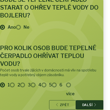
STARAT O OHŘEV TEPLÉ VODY DO
BOJLERU?
Ano
Ne
PRO KOLIK OSOB BUDE TEPELNÉ
ČERPADLO OHŘÍVAT TEPLOU
VODU?
Počet osob trvale žijících v domácnosti má vliv na spotřebu
teplé vody a potřebný objem zásobníku.
1
2
3
4
5
6
více
ZPĚT
DALŠÍ