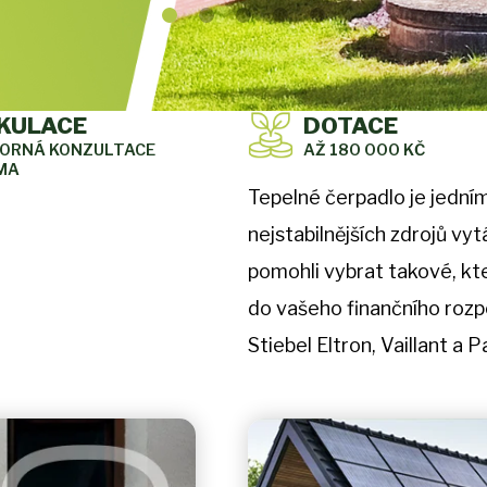
KULACE
DOTACE
BORNÁ KONZULTACE
AŽ 180 000 KČ
MA
Tepelné čerpadlo je jedním
nejstabilnějších zdrojů v
pomohli vybrat takové, kt
do vašeho finančního roz
Stiebel Eltron, Vaillant a 