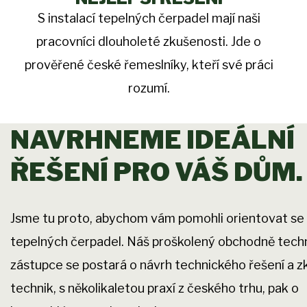
S instalací tepelných čerpadel mají naši
pracovníci dlouholeté zkušenosti. Jde o
prověřené české řemeslníky, kteří své práci
rozumí.
NAVRHNEME IDEÁLNÍ
ŘEŠENÍ PRO VÁŠ DŮM.
Jsme tu proto, abychom vám pomohli orientovat se
tepelných čerpadel. Náš proškolený obchodně tech
zástupce se postará o návrh technického řešení a 
technik, s několikaletou praxí z českého trhu, pak o