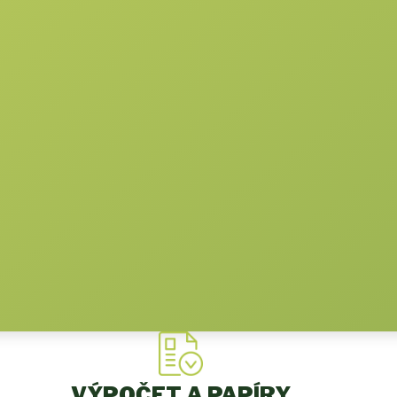
VÝPOČET A PAPÍRY