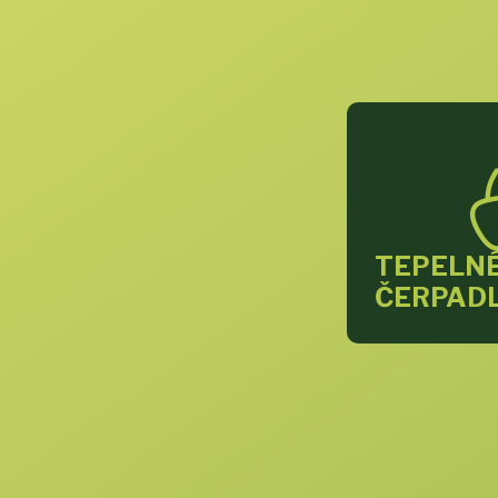
TEPELN
ČERPAD