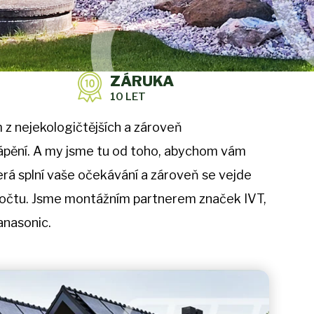
ZÁRUKA
10 LET
 z nejekologičtějších a zároveň
ytápění. A my jsme tu od toho, abychom vám
erá splní vaše očekávání a zároveň se vejde
počtu. Jsme montážním partnerem značek IVT,
Panasonic.