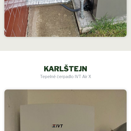
KARLŠTEJN
Tepelné čerpadlo IVT Air X