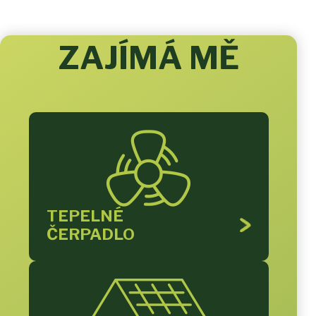
ZAJÍMÁ MĚ
TEPELNÉ
ČERPADLO