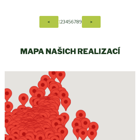
1
2
3
4
5
6
7
8
9
<
>
MAPA NAŠICH REALIZACÍ