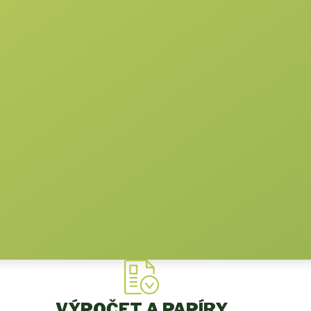
VÝPOČET A PAPÍRY