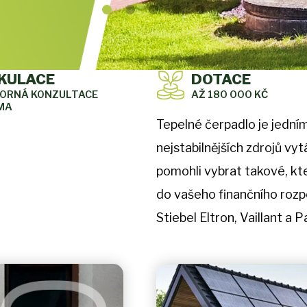
KULACE
DOTACE
BORNÁ KONZULTACE
AŽ 180 000 KČ
MA
Tepelné čerpadlo je jedním
nejstabilnějších zdrojů v
pomohli vybrat takové, kt
do vašeho finančního roz
Stiebel Eltron, Vaillant a 