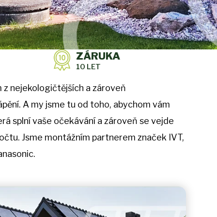
ZÁRUKA
10 LET
 z nejekologičtějších a zároveň
ytápění. A my jsme tu od toho, abychom vám
erá splní vaše očekávání a zároveň se vejde
počtu. Jsme montážním partnerem značek IVT,
Panasonic.