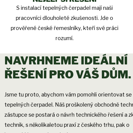
S instalací tepelných čerpadel mají naši
pracovníci dlouholeté zkušenosti. Jde o
prověřené české řemeslníky, kteří své práci
rozumí.
NAVRHNEME IDEÁLNÍ
ŘEŠENÍ PRO VÁŠ DŮM.
Jsme tu proto, abychom vám pomohli orientovat se
tepelných čerpadel. Náš proškolený obchodně tech
zástupce se postará o návrh technického řešení a 
technik, s několikaletou praxí z českého trhu, pak o