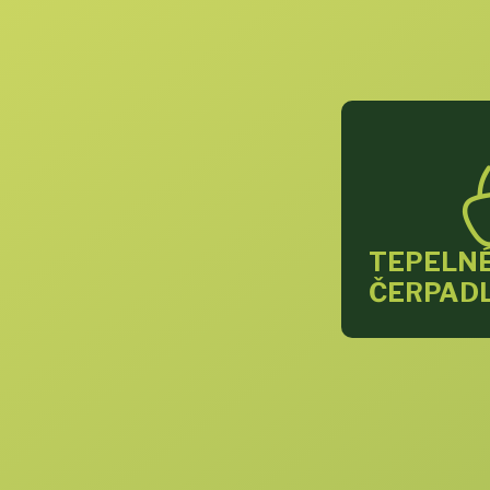
TEPELN
ČERPAD