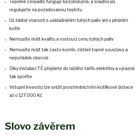
Tepelné čerpadlo funguje bezobslužně, a snadno jej
regulujete na požadovanou teplotu
Už žádné starosti s uskladněním tuhých paliv ani s plněním
kotle
Nemusíte řešit kvalitu a rostoucí cenu tuhých paliv
Nemusíte řešit tak často komín, čištění topné soustavy a
nepořádek obecně
Díky instalaci TČ přejdete do nižšího tarifu elektřiny a výrazně
tak spoříte
Vstupní investici lze snížit prostřednictvím kotlíkové dotace
až o 127 000 Kč
Slovo závěrem