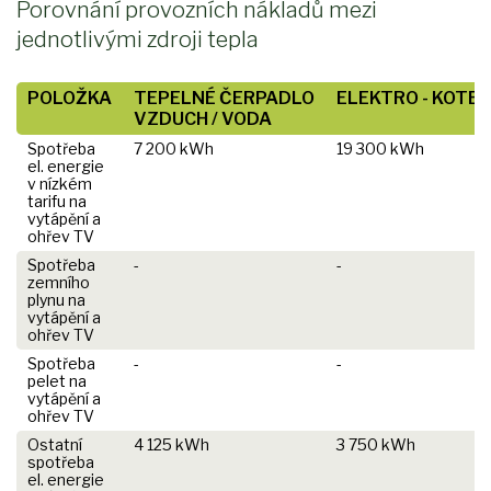
Porovnání provozních nákladů mezi
jednotlivými zdroji tepla
POLOŽKA
TEPELNÉ ČERPADLO
ELEKTRO - KOTEL
VZDUCH / VODA
Spotřeba
7 200 kWh
19 300 kWh
el. energie
v nízkém
tarifu na
vytápění a
ohřev TV
Spotřeba
-
-
zemního
plynu na
vytápění a
ohřev TV
Spotřeba
-
-
pelet na
vytápění a
ohřev TV
Ostatní
4 125 kWh
3 750 kWh
spotřeba
el. energie