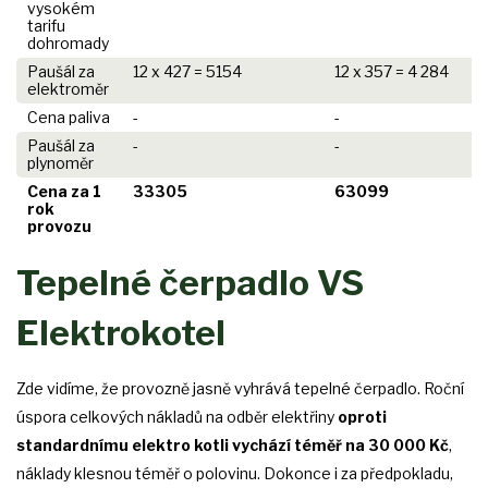
vysokém
tarifu
dohromady
Paušál za
12 x 427 = 5154
12 x 357 = 4 284
elektroměr
Cena paliva
-
-
Paušál za
-
-
plynoměr
Cena za 1
33305
63099
rok
provozu
Tepelné čerpadlo VS
Elektrokotel
Zde vidíme, že provozně jasně vyhrává tepelné čerpadlo. Roční
úspora celkových nákladů na odběr elektřiny
oproti
standardnímu elektro kotli vychází téměř na 30 000 Kč
,
náklady klesnou téměř o polovinu. Dokonce i za předpokladu,