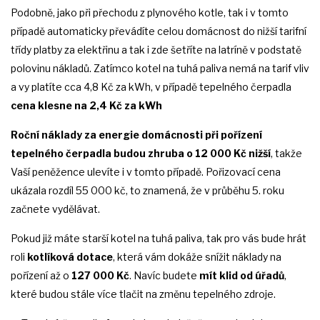
Podobně, jako při přechodu z plynového kotle, tak i v tomto
případě automaticky převádíte celou domácnost do nižší tarifní
třídy platby za elektřinu a tak i zde šetříte na latríně v podstatě
polovinu nákladů. Zatímco kotel na tuhá paliva nemá na tarif vliv
a vy platíte cca 4,8 Kč za kWh, v případě tepelného čerpadla
cena klesne na 2,4 Kč za kWh
Roční náklady za energie domácnosti při pořízení
tepelného čerpadla budou zhruba o 12 000 Kč nižší
, takže
Vaší peněžence ulevíte i v tomto případě. Pořizovací cena
ukázala rozdíl 55 000 kč, to znamená, že v průběhu 5. roku
začnete vydělávat.
Pokud již máte starší kotel na tuhá paliva, tak pro vás bude hrát
roli
kotlíková dotace
, která vám dokáže snížit náklady na
pořízení až o
127 000 Kč
. Navíc budete
mít klid od úřadů
,
které budou stále více tlačit na změnu tepelného zdroje.