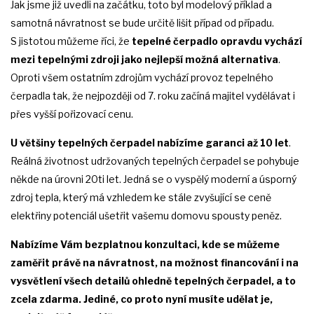
Jak jsme již uvedli na začátku, toto byl modelový příklad a
samotná návratnost se bude určitě lišit případ od případu.
S jistotou můžeme říci, že
tepelné čerpadlo opravdu vychází
mezi tepelnými zdroji jako nejlepší možná alternativa
.
Oproti všem ostatním zdrojům vychází provoz tepelného
čerpadla tak, že nejpozději od 7. roku začíná majitel vydělávat i
přes vyšší pořizovací cenu.
U většiny tepelných čerpadel nabízíme garanci až 10 let
.
Reálná životnost udržovaných tepelných čerpadel se pohybuje
někde na úrovni 20ti let. Jedná se o vyspělý moderní a úsporný
zdroj tepla, který má vzhledem ke stále zvyšující se ceně
elektřiny potenciál ušetřit vašemu domovu spousty peněz.
Nabízíme Vám bezplatnou konzultaci, kde se můžeme
zaměřit právě na návratnost, na možnost financování i na
vysvětlení všech detailů ohledně tepelných čerpadel, a to
zcela zdarma. Jediné, co proto nyní musíte udělat je,