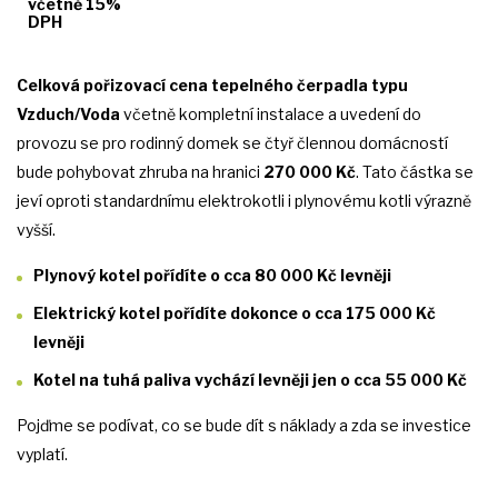
včetně 15%
DPH
Celková pořizovací cena tepelného čerpadla typu
Vzduch/Voda
včetně kompletní instalace a uvedení do
provozu se pro rodinný domek se čtyř člennou domácností
bude pohybovat zhruba na hranici
270 000 Kč
. Tato částka se
jeví oproti standardnímu elektrokotli i plynovému kotli výrazně
vyšší.
Plynový kotel pořídíte o cca 80 000 Kč levněji
Elektrický kotel pořídíte dokonce o cca 175 000 Kč
levněji
Kotel na tuhá paliva vychází levněji jen o cca 55 000 Kč
Pojďme se podívat, co se bude dít s náklady a zda se investice
vyplatí.