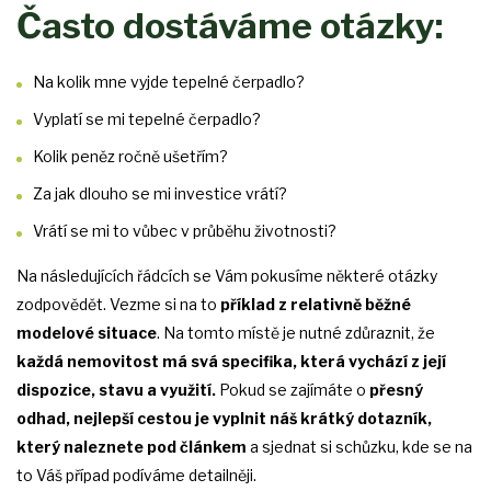
Často dostáváme otázky:
Na kolik mne vyjde tepelné čerpadlo?
Vyplatí se mi tepelné čerpadlo?
Kolik peněz ročně ušetřím?
Za jak dlouho se mi investice vrátí?
Vrátí se mi to vůbec v průběhu životnosti?
Na následujících řádcích se Vám pokusíme některé otázky
zodpovědět. Vezme si na to
příklad z relativně běžné
modelové situace
. Na tomto místě je nutné zdůraznit, že
každá nemovitost má svá specifika, která vychází z její
dispozice, stavu a využití.
Pokud se zajímáte o
přesný
odhad, nejlepší cestou je vyplnit náš krátký dotazník,
který naleznete pod článkem
a sjednat si schůzku, kde se na
to Váš případ podíváme detailněji.