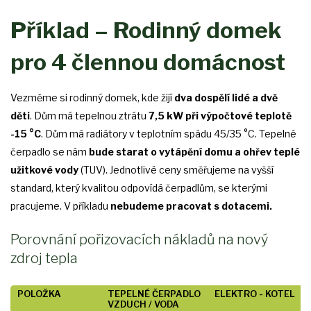
Příklad – Rodinný domek
pro 4 člennou domácnost
Vezměme si rodinný domek, kde žijí
dva dospělí lidé a dvě
děti
. Dům má tepelnou ztrátu
7,5 kW při výpočtové teplotě
-15 °C
. Dům má radiátory v teplotním spádu 45/35 °C. Tepelné
čerpadlo se nám
bude starat o vytápění domu a ohřev teplé
užitkové vody
(TUV). Jednotlivé ceny směřujeme na vyšší
standard, který kvalitou odpovídá čerpadlům, se kterými
pracujeme. V příkladu
nebudeme pracovat s dotacemi.
Porovnání pořizovacích nákladů na nový
zdroj tepla
POLOŽKA
TEPELNÉ ČERPADLO
ELEKTRO - KOTEL
VZDUCH / VODA