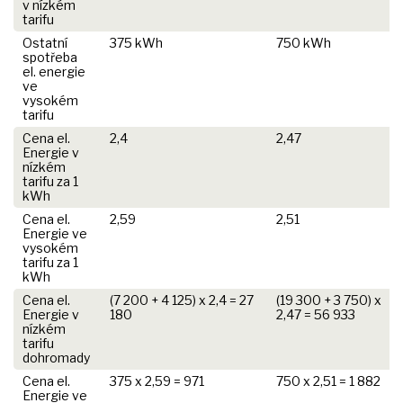
v nízkém
tarifu
Ostatní
375 kWh
750 kWh
spotřeba
el. energie
ve
vysokém
tarifu
Cena el.
2,4
2,47
Energie v
nízkém
tarifu za 1
kWh
Cena el.
2,59
2,51
Energie ve
vysokém
tarifu za 1
kWh
Cena el.
(7 200 + 4 125) x 2,4 = 27
(19 300 + 3 750) x
Energie v
180
2,47 = 56 933
nízkém
tarifu
dohromady
Cena el.
375 x 2,59 = 971
750 x 2,51 = 1 882
Energie ve