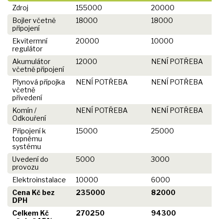
Zdroj
155000
20000
Bojler včetně
18000
18000
připojení
Ekvitermní
20000
10000
regulátor
Akumulátor
12000
NENÍ POTŘEBA
včetně připojení
Plynová přípojka
NENÍ POTŘEBA
NENÍ POTŘEBA
včetně
přivedení
Komín /
NENÍ POTŘEBA
NENÍ POTŘEBA
Odkouření
Připojení k
15000
25000
topnému
systému
Uvedení do
5000
3000
provozu
Elektroinstalace
10000
6000
Cena Kč bez
235000
82000
DPH
Celkem Kč
270250
94300