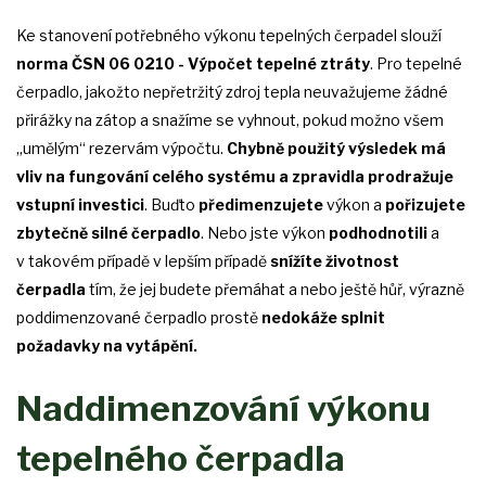
Ke stanovení potřebného výkonu tepelných čerpadel slouží
norma ČSN 06 0210 - Výpočet tepelné ztráty
. Pro tepelné
čerpadlo, jakožto nepřetržitý zdroj tepla neuvažujeme žádné
přirážky na zátop a snažíme se vyhnout, pokud možno všem
„umělým“ rezervám výpočtu.
Chybně použitý výsledek má
vliv na fungování celého systému a zpravidla prodražuje
vstupní investici
. Buďto
předimenzujete
výkon a
pořizujete
zbytečně silné čerpadlo
. Nebo jste výkon
podhodnotili
a
v takovém případě v lepším případě
snížíte životnost
čerpadla
tím, že jej budete přemáhat a nebo ještě hůř, výrazně
poddimenzované čerpadlo prostě
nedokáže splnit
požadavky na vytápění.
Naddimenzování výkonu
tepelného čerpadla