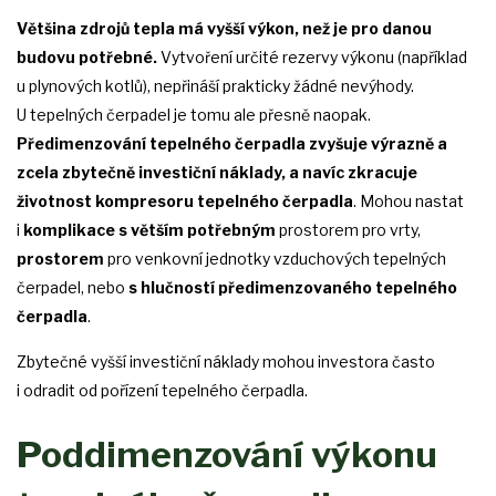
Většina zdrojů tepla má vyšší výkon, než je pro danou
budovu potřebné.
Vytvoření určité rezervy výkonu (například
u plynových kotlů), nepřináší prakticky žádné nevýhody.
U tepelných čerpadel je tomu ale přesně naopak.
Předimenzování tepelného čerpadla zvyšuje výrazně a
zcela zbytečně investiční náklady, a navíc zkracuje
životnost kompresoru tepelného čerpadla
. Mohou nastat
i
komplikace s větším potřebným
prostorem pro vrty,
prostorem
pro venkovní jednotky vzduchových tepelných
čerpadel, nebo
s hlučností předimenzovaného tepelného
čerpadla
.
Zbytečné vyšší investiční náklady mohou investora často
i odradit od pořízení tepelného čerpadla.
Poddimenzování výkonu