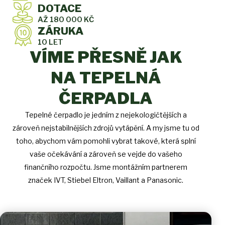
DOTACE
AŽ 180 000 KČ
ZÁRUKA
10 LET
VÍME PŘESNĚ JAK
NA TEPELNÁ
ČERPADLA
Tepelné čerpadlo je jedním z nejekologičtějších a
zároveň nejstabilnějších zdrojů vytápění. A my jsme tu od
toho, abychom vám pomohli vybrat takové, která splní
vaše očekávání a zároveň se vejde do vašeho
finančního rozpočtu. Jsme montážním partnerem
značek IVT, Stiebel Eltron, Vaillant a Panasonic.