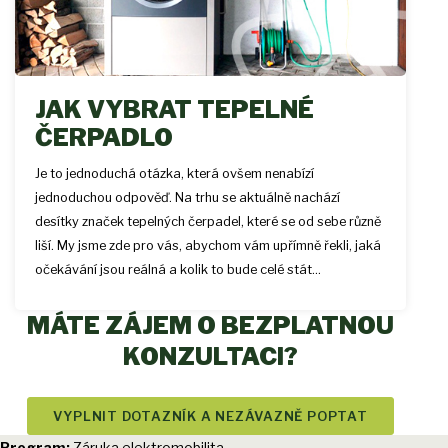
JAK VYBRAT TEPELNÉ
ČERPADLO
Je to jednoduchá otázka, která ovšem nenabízí
jednoduchou odpověď. Na trhu se aktuálně nachází
desítky značek tepelných čerpadel, které se od sebe různě
liší. My jsme zde pro vás, abychom vám upřímně řekli, jaká
očekávání jsou reálná a kolik to bude celé stát...
MÁTE ZÁJEM O BEZPLATNOU
KONZULTACI?
VYPLNIT DOTAZNÍK A NEZÁVAZNĚ POPTAT
Program:
Záruka elektromobilita