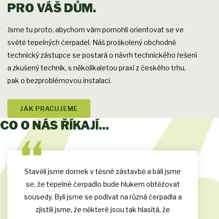
PRO VÁŠ DŮM.
Jsme tu proto, abychom vám pomohli orientovat se ve
světě tepelných čerpadel. Náš proškolený obchodně
technický zástupce se postará o návrh technického řešení
a zkušený technik, s několikaletou praxí z českého trhu,
pak o bezproblémovou instalaci.
JAK PRACUJEME
CO O NÁS ŘÍKAJÍ...
Stavěli jsme domek v těsné zástavbě a báli jsme
se, že tepelné čerpadlo bude hlukem obtěžovat
sousedy. Byli jsme se podívat na různá čerpadla a
zjistili jsme, že některé jsou tak hlasitá, že